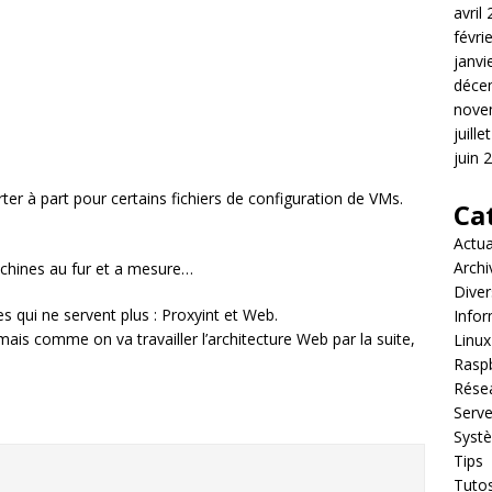
avril
févri
janvi
déce
nove
juille
juin 
rter à part pour certains fichiers de configuration de VMs.
Ca
Actua
Archi
achines au fur et a mesure…
Diver
qui ne servent plus : Proxyint et Web.
Infor
ais comme on va travailler l’architecture Web par la suite,
Linux
Raspb
Rése
Serve
Syst
Tips
Tuto