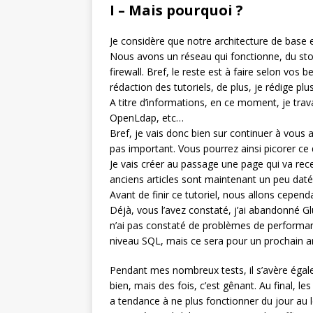
I – Mais pourquoi ?
Je considère que notre architecture de base e
Nous avons un réseau qui fonctionne, du sto
firewall. Bref, le reste est à faire selon vos 
rédaction des tutoriels, de plus, je rédige plu
A titre d’informations, en ce moment, je trav
OpenLdap, etc…
Bref, je vais donc bien sur continuer à vous 
pas important. Vous pourrez ainsi picorer ce
Je vais créer au passage une page qui va rece
anciens articles sont maintenant un peu daté
Avant de finir ce tutoriel, nous allons cepen
Déjà, vous l’avez constaté, j’ai abandonné 
n’ai pas constaté de problèmes de performanc
niveau SQL, mais ce sera pour un prochain art
Pendant mes nombreux tests, il s’avère égalem
bien, mais des fois, c’est gênant. Au final, 
a tendance à ne plus fonctionner du jour au 