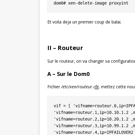
dom0# xen-delete-image proxyint
Et voila deja un premier coup de balai.
II – Routeur
Sur le routeur, on va changer sa configuratio
A – Sur le Dom0
Fichier
/etc/xen/routeur.cfg
, mettez cette nou
vif = [ 'vifname=routeur.0,ip=IPFA
'vifname=routeur.1,ip=10.10.1.2 ,m
'vifname=routeur.2,ip=10.20.1.2 ,m
'vifname=routeur.3,ip=10.99.1.2 ,m
'vifname=routeur.4,ip=IPFAILOVER2