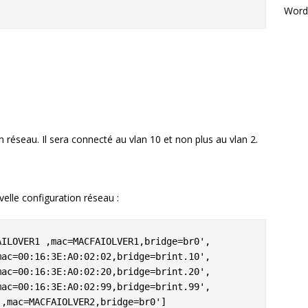
Word
n réseau. Il sera connecté au vlan 10 et non plus au vlan 2.
velle configuration réseau :
ILOVER1 ,mac=MACFAIOLVER1,bridge=br0',

ac=00:16:3E:A0:02:02,bridge=brint.10',

ac=00:16:3E:A0:02:20,bridge=brint.20',

ac=00:16:3E:A0:02:99,bridge=brint.99',

 ,mac=MACFAIOLVER2,bridge=br0']