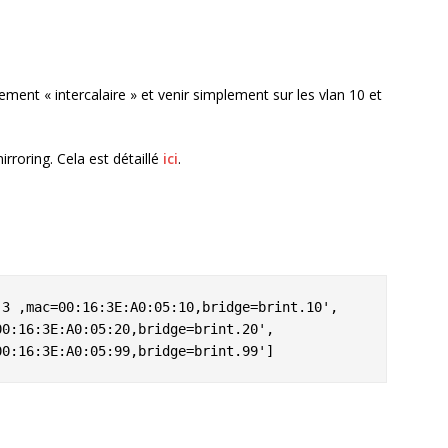
ment « intercalaire » et venir simplement sur les vlan 10 et
rroring. Cela est détaillé
ici
.
3 ,mac=00:16:3E:A0:05:10,bridge=brint.10',

0:16:3E:A0:05:20,bridge=brint.20',

00:16:3E:A0:05:99,bridge=brint.99']