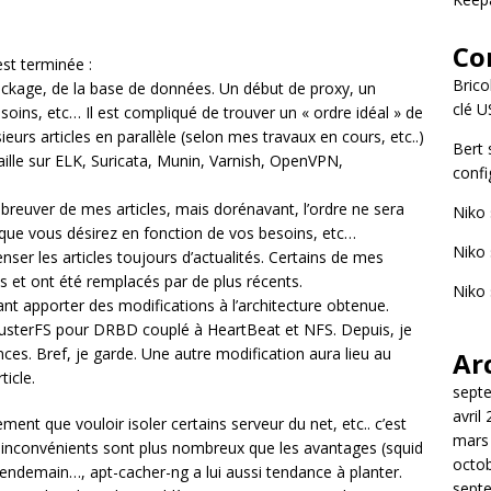
Co
st terminée :
Brico
ckage, de la base de données. Un début de proxy, un
clé 
besoins, etc… Il est compliqué de trouver un « ordre idéal » de
sieurs articles en parallèle (selon mes travaux en cours, etc..)
Bert
aille sur ELK, Suricata, Munin, Varnish, OpenVPN,
confi
abreuver de mes articles, mais dorénavant, l’ordre ne sera
Niko
 que vous désirez en fonction de vos besoins, etc…
Niko
nser les articles toujours d’actualités. Certains de mes
s et ont été remplacés par de plus récents.
Niko
dant apporter des modifications à l’architecture obtenue.
GlusterFS pour DRBD couplé à HeartBeat et NFS. Depuis, je
es. Bref, je garde. Une autre modification aura lieu au
Ar
icle.
sept
avril
ent que vouloir isoler certains serveur du net, etc.. c’est
mars
les inconvénients sont plus nombreux que les avantages (squid
octo
lendemain…, apt-cacher-ng a lui aussi tendance à planter.
sept