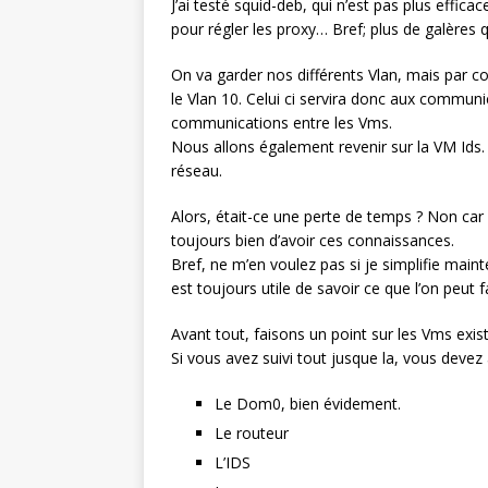
J’ai testé squid-deb, qui n’est pas plus effica
pour régler les proxy… Bref; plus de galères
On va garder nos différents Vlan, mais par
le Vlan 10. Celui ci servira donc aux communi
communications entre les Vms.
Nous allons également revenir sur la VM Ids. A
réseau.
Alors, était-ce une perte de temps ? Non car
toujours bien d’avoir ces connaissances.
Bref, ne m’en voulez pas si je simplifie mainte
est toujours utile de savoir ce que l’on peut
Avant tout, faisons un point sur les Vms exist
Si vous avez suivi tout jusque la, vous devez 
Le Dom0, bien évidement.
Le routeur
L’IDS