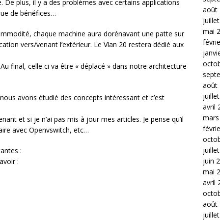
ce. De plus, il y a des problèmes avec certains applications
août
 que de bénéfices…
juille
mai 
 commodité, chaque machine aura dorénavant une patte sur
févri
cation vers/venant l’extérieur. Le Vlan 20 restera dédié aux
janvi
octo
u final, celle ci va être « déplacé » dans notre architecture
sept
août
juille
 nous avons étudié des concepts intéressant et c’est
avril
mars
nant et si je n’ai pas mis à jour mes articles. Je pense qu’il
févri
 faire avec Openvswitch, etc…
octo
juille
antes :
juin 
avoir :
mai 
avril
octo
août
juille