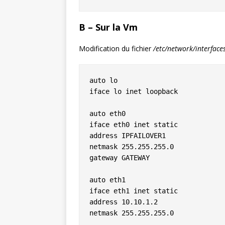
B – Sur la Vm
Modification du fichier
/etc/network/interface
auto lo

iface lo inet loopback

auto eth0

iface eth0 inet static

address IPFAILOVER1

netmask 255.255.255.0

gateway GATEWAY

auto eth1

iface eth1 inet static

address 10.10.1.2

netmask 255.255.255.0
