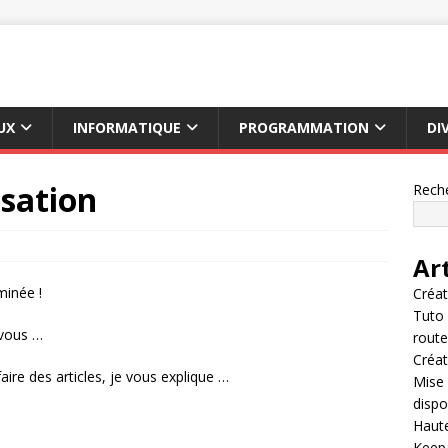
UX
INFORMATIQUE
PROGRAMMATION
DI
isation
Rech
Ar
minée !
Créat
Tuto 
 vous …
route
Créat
aire des articles, je vous explique …
Mise
dispo
Haute
Keepa