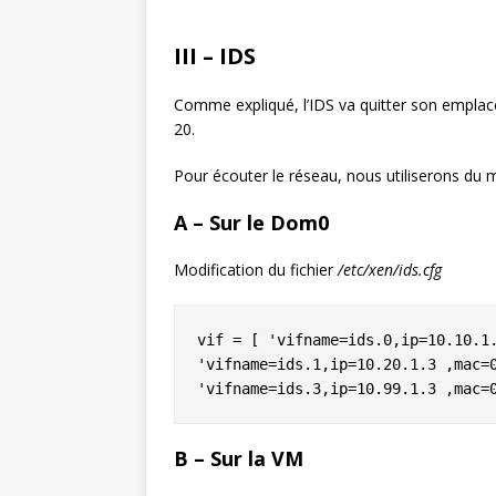
III – IDS
Comme expliqué, l’IDS va quitter son emplace
20.
Pour écouter le réseau, nous utiliserons du mi
A – Sur le Dom0
Modification du fichier
/etc/xen/ids.cfg
vif = [ 'vifname=ids.0,ip=10.10.1.
'vifname=ids.1,ip=10.20.1.3 ,mac=0
'vifname=ids.3,ip=10.99.1.3 ,mac=
B – Sur la VM