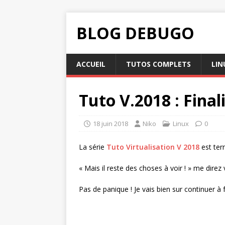
BLOG DEBUGO
ACCUEIL
TUTOS COMPLETS
LIN
Tuto V.2018 : Final
18 juin 2018
Niko
Linux
0
La série
Tuto Virtualisation V 2018
est ter
« Mais il reste des choses à voir ! » me direz
Pas de panique ! Je vais bien sur continuer à f