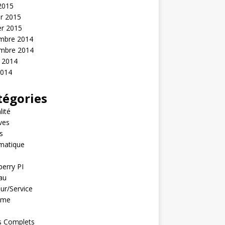
 2015
er 2015
er 2015
mbre 2014
mbre 2014
t 2014
2014
tégories
lité
ves
s
matique
erry PI
au
ur/Service
ème
s Complets