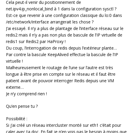
Cela peut-il venir du positionnement de
net.ipv4.ip_nonlocal_bind à 1 dans la configuration sysctl ?
Est-ce que revenir à une configuration classique du lo:0 dans
/etc/network/interface arrangerait les chose ?
J’ai essayé. Il n’y a plus de plantage de l’interface réseau sur le
redis2 mais il n’y a pas non plus de bascule de l’IP virtuelle de
redis1 sur Redis2 par HaProxy !
Du coup, l’interrogation de redis depuis l’extérieur plante…
Par contre la bascule KeepAlived effectue la bascule de l’IP
virtuelle !
Malheureusement le routage de l’une sur l’autre est très
longue à être prise en compte sur le réseau et il faut être
patient avant de pouvoir interroger Redis depuis une VM
externe…
Je n’y comprend rien !
Qu’en pense tu ?
Possibilité :
Si j’ai créé un réseau intercluster monté sur eth1 c’était pour
caler avec ta doc. En fait je n’en vois pas le besoin à moins que