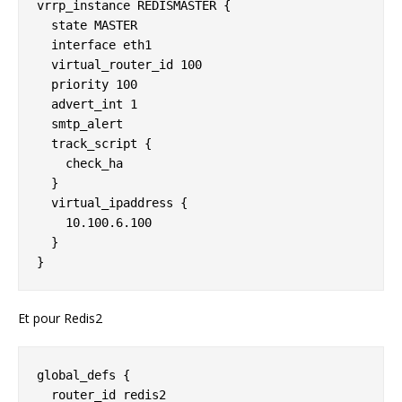
vrrp_instance REDISMASTER {

  state MASTER

  interface eth1

  virtual_router_id 100

  priority 100

  advert_int 1

  smtp_alert

  track_script {

    check_ha

  }

  virtual_ipaddress {

    10.100.6.100

  }

}
Et pour Redis2
global_defs {

  router_id redis2
