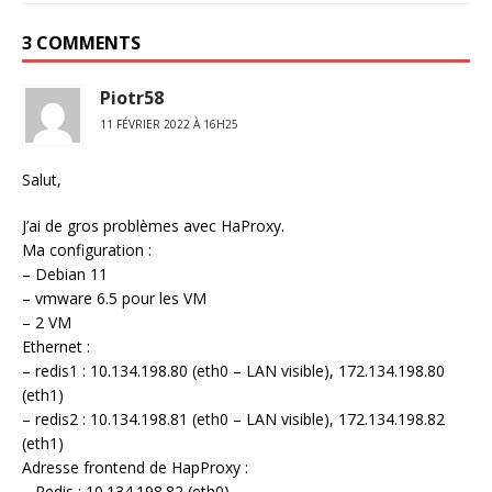
3 COMMENTS
Piotr58
11 FÉVRIER 2022 À 16H25
Salut,
J’ai de gros problèmes avec HaProxy.
Ma configuration :
– Debian 11
– vmware 6.5 pour les VM
– 2 VM
Ethernet :
– redis1 : 10.134.198.80 (eth0 – LAN visible), 172.134.198.80
(eth1)
– redis2 : 10.134.198.81 (eth0 – LAN visible), 172.134.198.82
(eth1)
Adresse frontend de HapProxy :
– Redis : 10.134.198.82 (eth0)