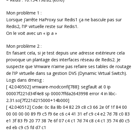
Mon problème 1 :
Lorsque j’arrête HaProxy sur Redis1 ça ne bascule pas sur
Redis2, l’IP virtuelle reste sur Redis1.
On le voit avec un « ip a »
Mon problème 2 :
En faisant cela, si je test depuis une adresse extérieure cela
provoque un plantage des interfaces réseau de Redis2. Je
suspecte que Vmware n’aime pas refaire ses tables de routage
de l’IP virtuelle dans sa gestion DVS (Dynamic Virtual Switch).
Logs dans dmesg :
[ 42.040502] vmware-modconfi[788]: segfault at 0 ip
00007f221d34f4e8 sp 00007ffda2643998 error 4 in libc-
2.31.so[7f221d215000+14b000]
[ 42.040512] Code: 0c 8a 8b 04 82 29 c8 c3 66 2e 0f 1f 84 00
00 00 00 00 89 f9 c5 f9 6e c6 c4 41 31 ef c9 c4 e2 7d 78 c0 83
e1 3f 83 f9 20 77 38 7e 6f 07 c4 c1 7d 74 c8 c4 c1 35 74 d0 c5
ed eb c9 c5 fd d7 c1