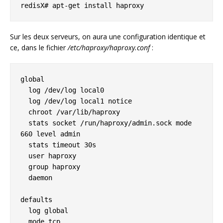
redisX# apt-get install haproxy
Sur les deux serveurs, on aura une configuration identique et
ce, dans le fichier
/etc/haproxy/haproxy.conf
:
global

  log /dev/log local0

  log /dev/log local1 notice

  chroot /var/lib/haproxy

  stats socket /run/haproxy/admin.sock mode 
660 level admin

  stats timeout 30s

  user haproxy

  group haproxy

  daemon

defaults

  log global

  mode tcp
