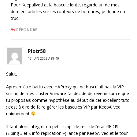
Pour Keepalived et la bascule lente, regarde un de mes
derniers articles sur les routeurs de bordures, je donne un
truc.
RÉPONDRE
Piotr58
16 JUIN 2022 À 8H40
Salut,
Après m’être battu avec HAProxy qui ne basculait pas la VIP
sur un de mes cluster Vmware j’ai décidé de revenir sur ce que
tu proposais comme hypothèse au début de cet excellent tuto
; c’est à dire de faire gérer les bascules VIP par KeepAlived
uniquement
Il faut alors intégrer un petit script de test de l’état REDIS
(« ping » et « info réplication ») lancé par KeepAlived et le tour