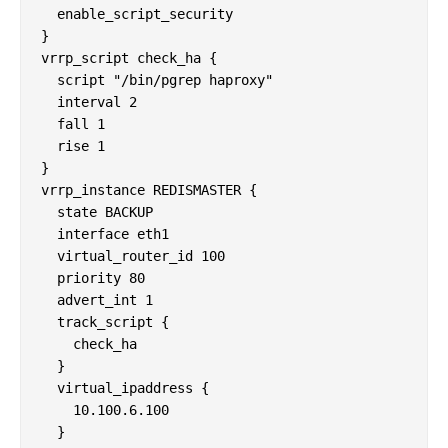
  enable_script_security

}

vrrp_script check_ha {

  script "/bin/pgrep haproxy"

  interval 2

  fall 1

  rise 1

}

vrrp_instance REDISMASTER {

  state BACKUP

  interface eth1

  virtual_router_id 100

  priority 80

  advert_int 1

  track_script {

    check_ha

  }

  virtual_ipaddress {

    10.100.6.100

  }
