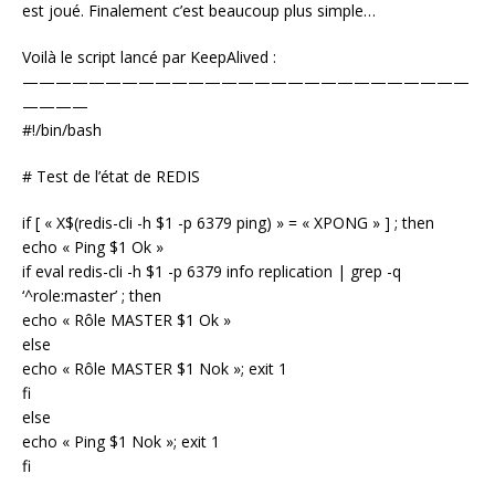
est joué. Finalement c’est beaucoup plus simple…
Voilà le script lancé par KeepAlived :
———————————————————————————
————
#!/bin/bash
# Test de l’état de REDIS
if [ « X$(redis-cli -h $1 -p 6379 ping) » = « XPONG » ] ; then
echo « Ping $1 Ok »
if eval redis-cli -h $1 -p 6379 info replication | grep -q
‘^role:master’ ; then
echo « Rôle MASTER $1 Ok »
else
echo « Rôle MASTER $1 Nok »; exit 1
fi
else
echo « Ping $1 Nok »; exit 1
fi