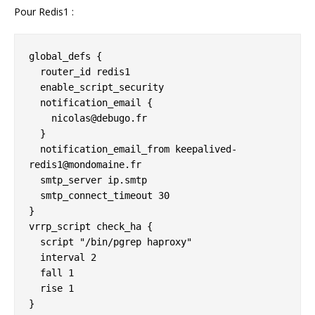
Pour Redis1 :
global_defs {

  router_id redis1

  enable_script_security

  notification_email {

    nicolas@debugo.fr

  }

  notification_email_from keepalived-
redis1@mondomaine.fr

  smtp_server ip.smtp

  smtp_connect_timeout 30

}

vrrp_script check_ha {

  script "/bin/pgrep haproxy"

  interval 2

  fall 1

  rise 1

}
