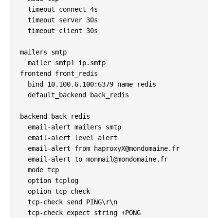
  timeout connect 4s

  timeout server 30s

  timeout client 30s

mailers smtp

  mailer smtp1 ip.smtp

frontend front_redis

  bind 10.100.6.100:6379 name redis

  default_backend back_redis

backend back_redis

  email-alert mailers smtp

  email-alert level alert

  email-alert from haproxyX@mondomaine.fr

  email-alert to monmail@mondomaine.fr

  mode tcp

  option tcplog

  option tcp-check

  tcp-check send PING\r\n

  tcp-check expect string +PONG
