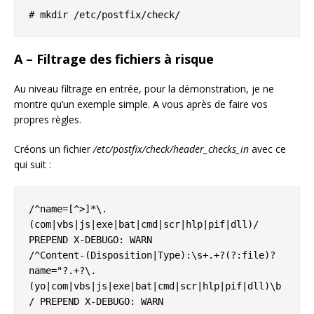
# mkdir /etc/postfix/check/
A – Filtrage des fichiers à risque
Au niveau filtrage en entrée, pour la démonstration, je ne
montre qu’un exemple simple. A vous après de faire vos
propres règles.
Créons un fichier
/etc/postfix/check/header_checks_in
avec ce
qui suit :
/^name=[^>]*\.
(com|vbs|js|exe|bat|cmd|scr|hlp|pif|dll)/ 
PREPEND X-DEBUGO: WARN

/^Content-(Disposition|Type):\s+.+?(?:file)?
name="?.+?\.
(yo|com|vbs|js|exe|bat|cmd|scr|hlp|pif|dll)\b
/ PREPEND X-DEBUGO: WARN