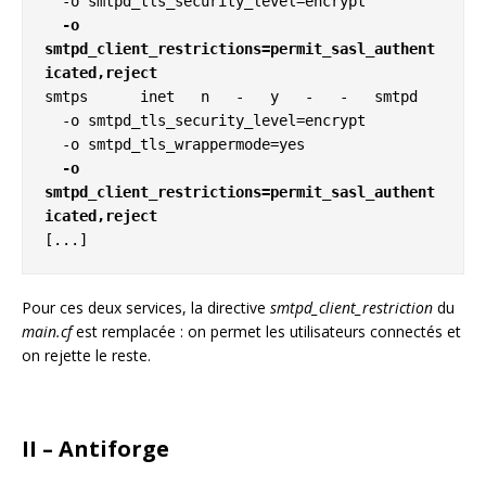
  -o 
smtpd_client_restrictions=permit_sasl_authent
icated,reject
smtps      inet   n   -   y   -   -   smtpd

  -o smtpd_tls_security_level=encrypt

  -o 
smtpd_client_restrictions=permit_sasl_authent
icated,reject
[...]
Pour ces deux services, la directive
smtpd_client_restriction
du
main.cf
est remplacée : on permet les utilisateurs connectés et
on rejette le reste.
II – Antiforge