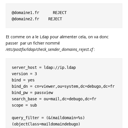
@domaine1.fr      REJECT

@domaine2.fr    REJECT
Et comme on a le Ldap pour alimenter cela, on va donc
passer par un fichier nommé
/etc/postfix/ldap/check_sender_domains_reject.cf
:
server_host = ldap://ip.ldap

version = 3

bind = yes

bind_dn = cn=viewer,ou=system,dc=debugo,dc=fr

bind_pw = passview

search_base = ou=mail,dc=debugo,dc=fr

scope = sub

query_filter = (&(maildomain=%s)
(objectClass=maildomaindebugo)