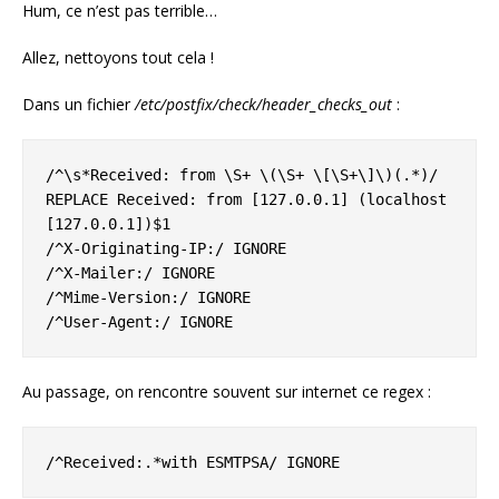
Hum, ce n’est pas terrible…
Allez, nettoyons tout cela !
Dans un fichier
/etc/postfix/check/header_checks_out
:
/^\s*Received: from \S+ \(\S+ \[\S+\]\)(.*)/ 
REPLACE Received: from [127.0.0.1] (localhost 
[127.0.0.1])$1

/^X-Originating-IP:/ IGNORE

/^X-Mailer:/ IGNORE

/^Mime-Version:/ IGNORE

/^User-Agent:/ IGNORE
Au passage, on rencontre souvent sur internet ce regex :
/^Received:.*with ESMTPSA/ IGNORE