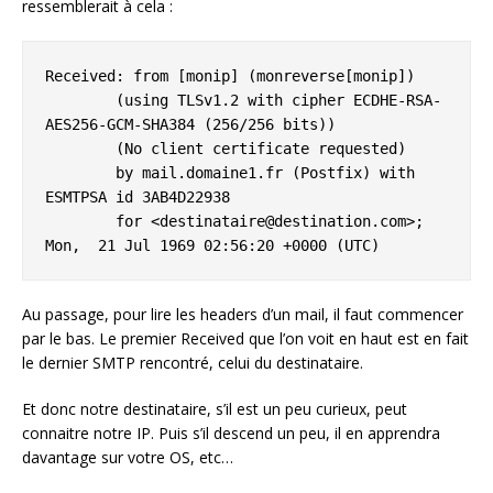
ressemblerait à cela :
Received: from [monip] (monreverse[monip])

	(using TLSv1.2 with cipher ECDHE-RSA-
AES256-GCM-SHA384 (256/256 bits))

        (No client certificate requested)

	by mail.domaine1.fr (Postfix) with 
ESMTPSA id 3AB4D22938

	for <destinataire@destination.com>; 
Mon,  21 Jul 1969 02:56:20 +0000 (UTC)
Au passage, pour lire les headers d’un mail, il faut commencer
par le bas. Le premier Received que l’on voit en haut est en fait
le dernier SMTP rencontré, celui du destinataire.
Et donc notre destinataire, s’il est un peu curieux, peut
connaitre notre IP. Puis s’il descend un peu, il en apprendra
davantage sur votre OS, etc…