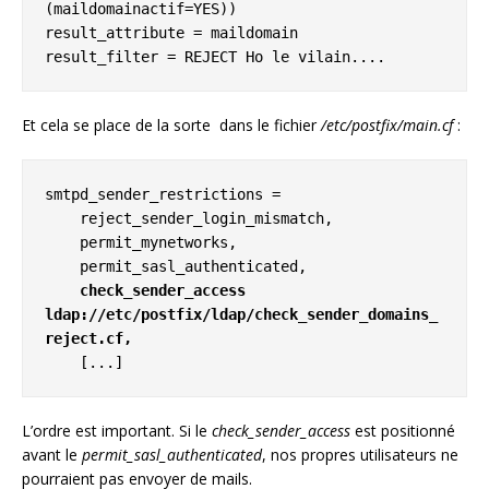
(maildomainactif=YES))

result_attribute = maildomain

result_filter = REJECT Ho le vilain....
Et cela se place de la sorte dans le fichier
/etc/postfix/main.cf
:
smtpd_sender_restrictions =

    reject_sender_login_mismatch,

    permit_mynetworks,

    permit_sasl_authenticated,

check_sender_access 
ldap://etc/postfix/ldap/check_sender_domains_
reject.cf,
    [...]
L’ordre est important. Si le
check_sender_access
est positionné
avant le
permit_sasl_authenticated
, nos propres utilisateurs ne
pourraient pas envoyer de mails.