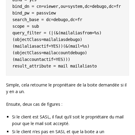
bind_dn = cn=viewer,ou=system,dc=debugo,dc=fr

bind_pw = passview

search_base = dc=debugo,dc=fr

scope = sub

query_filter = (|(&(mailaliasfrom=%s)
(objectClass=mailaliasdebugo)
(mailaliasactif=YES))(&(mail=%s)
(objectClass=mailaccountdebugo)
(mailaccountactif=YES)))

result_attribute = mail mailaliasto
Simple, cela retourne le propriétaire de la boite demandée si il
y en a un.
Ensuite, deux cas de figures :
Si le client est SASL, il faut qu’il soit le propriétaire du mail
pour que le mail soit accepté.
Si le client n’es pas en SASL et que la boite a un