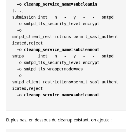
  -o cleanup_service_name=subcleanin
[...]

submission inet   n   -   y   -   -   smtpd

  -o smtpd_tls_security_level=encrypt

  -o 
smtpd_client_restrictions=permit_sasl_authent
  -o cleanup_service_name=subcleanout
smtps      inet   n   -   y   -   -   smtpd

  -o smtpd_tls_security_level=encrypt

  -o smtpd_tls_wrappermode=yes

  -o 
smtpd_client_restrictions=permit_sasl_authent
  -o cleanup_service_name=subcleanout

Et plus bas, en dessous du cleanup existant, on ajoute :