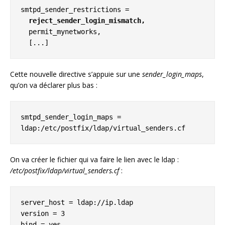
smtpd_sender_restrictions =

reject_sender_login_mismatch,
  permit_mynetworks,

  [...]
Cette nouvelle directive s’appuie sur une
sender_login_maps
,
qu’on va déclarer plus bas :
smtpd_sender_login_maps = 
ldap:/etc/postfix/ldap/virtual_senders.cf
On va créer le fichier qui va faire le lien avec le ldap :
/etc/postfix/ldap/virtual_senders.cf
:
server_host = ldap://ip.ldap

version = 3

bind = yes
