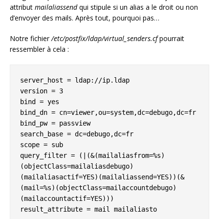
attribut
mailaliassend
qui stipule si un alias a le droit ou non
d’envoyer des mails. Après tout, pourquoi pas…
Notre fichier
/etc/postfix/ldap/virtual_senders.cf
pourrait
ressembler à cela :
server_host = ldap://ip.ldap

version = 3

bind = yes

bind_dn = cn=viewer,ou=system,dc=debugo,dc=fr

bind_pw = passview

search_base = dc=debugo,dc=fr

scope = sub

query_filter = (|(&(mailaliasfrom=%s)
(objectClass=mailaliasdebugo)
(mailaliasactif=YES)(mailaliassend=YES))(&
(mail=%s)(objectClass=mailaccountdebugo)
(mailaccountactif=YES)))

result_attribute = mail mailaliasto