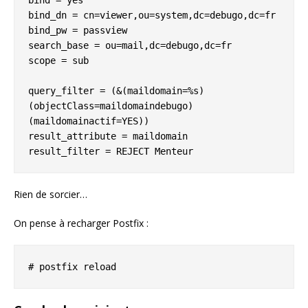
bind = yes

bind_dn = cn=viewer,ou=system,dc=debugo,dc=fr

bind_pw = passview

search_base = ou=mail,dc=debugo,dc=fr

scope = sub

query_filter = (&(maildomain=%s)
(objectClass=maildomaindebugo)
(maildomainactif=YES))

result_attribute = maildomain

result_filter = REJECT Menteur
Rien de sorcier…
On pense à recharger Postfix :
# postfix reload