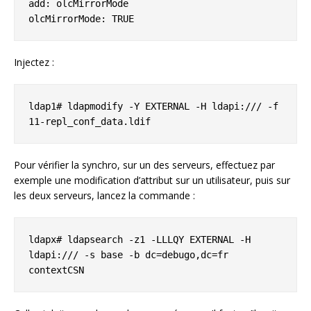
add: olcMirrorMode

olcMirrorMode: TRUE
Injectez :
ldap1# ldapmodify -Y EXTERNAL -H ldapi:/// -f 
11-repl_conf_data.ldif
Pour vérifier la synchro, sur un des serveurs, effectuez par
exemple une modification d’attribut sur un utilisateur, puis sur
les deux serveurs, lancez la commande :
ldapx# ldapsearch -z1 -LLLQY EXTERNAL -H 
ldapi:/// -s base -b dc=debugo,dc=fr 
contextCSN