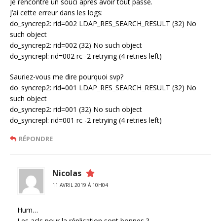
Je rencontre un souci après avoir tout passé.
J’ai cette erreur dans les logs:
do_syncrep2: rid=002 LDAP_RES_SEARCH_RESULT (32) No
such object
do_syncrep2: rid=002 (32) No such object
do_syncrepl: rid=002 rc -2 retrying (4 retries left)
Sauriez-vous me dire pourquoi svp?
do_syncrep2: rid=001 LDAP_RES_SEARCH_RESULT (32) No
such object
do_syncrep2: rid=001 (32) No such object
do_syncrepl: rid=001 rc -2 retrying (4 retries left)
RÉPONDRE
Nicolas
11 AVRIL 2019 À 10H04
Hum…
Les acls pour la réplication sont bonnes ?