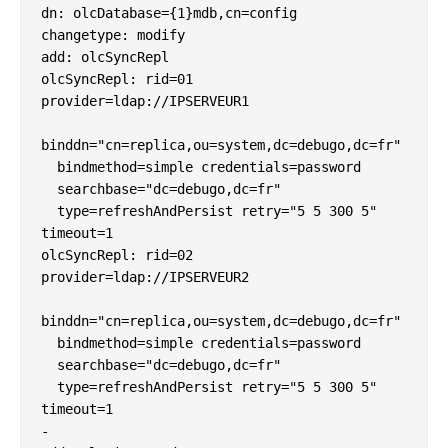
dn: olcDatabase={1}mdb,cn=config

changetype: modify

add: olcSyncRepl

olcSyncRepl: rid=01 
provider=ldap://IPSERVEUR1

binddn="cn=replica,ou=system,dc=debugo,dc=fr"

  bindmethod=simple credentials=password

  searchbase="dc=debugo,dc=fr"

  type=refreshAndPersist retry="5 5 300 5" 
timeout=1

olcSyncRepl: rid=02 
provider=ldap://IPSERVEUR2

binddn="cn=replica,ou=system,dc=debugo,dc=fr"

  bindmethod=simple credentials=password

  searchbase="dc=debugo,dc=fr"

  type=refreshAndPersist retry="5 5 300 5" 
timeout=1

-
