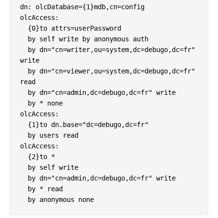
dn: olcDatabase={1}mdb,cn=config

olcAccess:

  {0}to attrs=userPassword

  by self write by anonymous auth

  by dn="cn=writer,ou=system,dc=debugo,dc=fr" 
write

  by dn="cn=viewer,ou=system,dc=debugo,dc=fr" 
read

  by dn="cn=admin,dc=debugo,dc=fr" write

  by * none

olcAccess:

  {1}to dn.base="dc=debugo,dc=fr"

  by users read

olcAccess:

  {2}to *

  by self write

  by dn="cn=admin,dc=debugo,dc=fr" write

  by * read

  by anonymous none