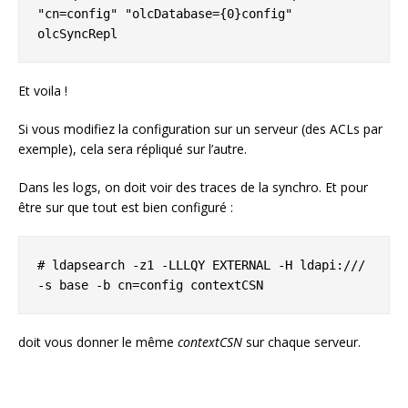
"cn=config" "olcDatabase={0}config" 
olcSyncRepl
Et voila !
Si vous modifiez la configuration sur un serveur (des ACLs par
exemple), cela sera répliqué sur l’autre.
Dans les logs, on doit voir des traces de la synchro. Et pour
être sur que tout est bien configuré :
# ldapsearch -z1 -LLLQY EXTERNAL -H ldapi:/// 
-s base -b cn=config contextCSN
doit vous donner le même
contextCSN
sur chaque serveur.