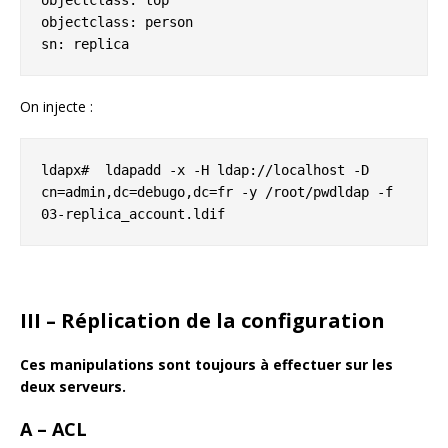
objectclass: top

objectclass: person

sn: replica
On injecte :
ldapx#  ldapadd -x -H ldap://localhost -D 
cn=admin,dc=debugo,dc=fr -y /root/pwdldap -f 
03-replica_account.ldif
III – Réplication de la configuration
Ces manipulations sont toujours à effectuer sur les
deux serveurs.
A – ACL