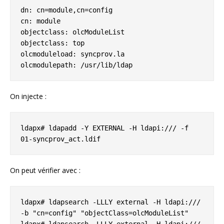
dn: cn=module,cn=config

cn: module

objectclass: olcModuleList

objectclass: top

olcmoduleload: syncprov.la

olcmodulepath: /usr/lib/ldap
On injecte :
ldapx# ldapadd -Y EXTERNAL -H ldapi:/// -f 
01-syncprov_act.ldif
On peut vérifier avec :
ldapx# ldapsearch -LLLY external -H ldapi:/// 
-b "cn=config" "objectClass=olcModuleList"
