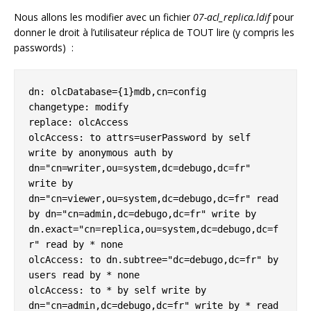
Nous allons les modifier avec un fichier
07-acl_replica.ldif
pour
donner le droit à l’utilisateur réplica de TOUT lire (y compris les
passwords) :
dn: olcDatabase={1}mdb,cn=config

changetype: modify

replace: olcAccess

olcAccess: to attrs=userPassword by self 
write by anonymous auth by 
dn="cn=writer,ou=system,dc=debugo,dc=fr" 
write by 
dn="cn=viewer,ou=system,dc=debugo,dc=fr" read 
by dn="cn=admin,dc=debugo,dc=fr" write by 
dn.exact="cn=replica,ou=system,dc=debugo,dc=f
r" read by * none

olcAccess: to dn.subtree="dc=debugo,dc=fr" by 
users read by * none

olcAccess: to * by self write by 
dn="cn=admin,dc=debugo,dc=fr" write by * read 