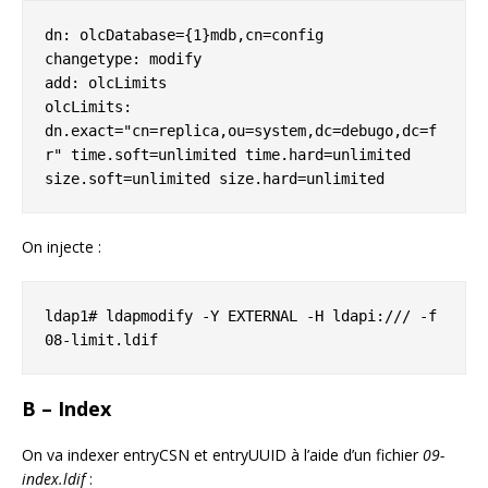
dn: olcDatabase={1}mdb,cn=config

changetype: modify

add: olcLimits

olcLimits: 
dn.exact="cn=replica,ou=system,dc=debugo,dc=f
r" time.soft=unlimited time.hard=unlimited 
size.soft=unlimited size.hard=unlimited
On injecte :
ldap1# ldapmodify -Y EXTERNAL -H ldapi:/// -f 
08-limit.ldif
B – Index
On va indexer entryCSN et entryUUID à l’aide d’un fichier
09-
index.ldif
: