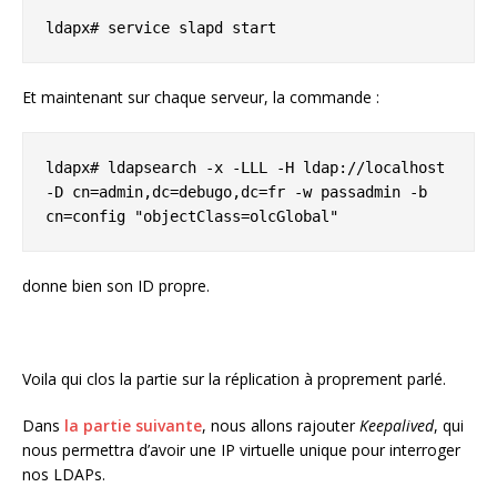
ldapx# service slapd start
Et maintenant sur chaque serveur, la commande :
ldapx# ldapsearch -x -LLL -H ldap://localhost 
-D cn=admin,dc=debugo,dc=fr -w passadmin -b 
cn=config "objectClass=olcGlobal"
donne bien son ID propre.
Voila qui clos la partie sur la réplication à proprement parlé.
Dans
la partie suivante
, nous allons rajouter
Keepalived
, qui
nous permettra d’avoir une IP virtuelle unique pour interroger
nos LDAPs.