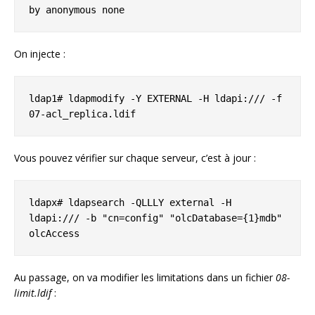
by anonymous none
On injecte :
ldap1# ldapmodify -Y EXTERNAL -H ldapi:/// -f 
07-acl_replica.ldif
Vous pouvez vérifier sur chaque serveur, c’est à jour :
ldapx# ldapsearch -QLLLY external -H 
ldapi:/// -b "cn=config" "olcDatabase={1}mdb" 
olcAccess
Au passage, on va modifier les limitations dans un fichier
08-
limit.ldif
: