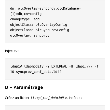
dn: olcOverlay=syncprov,olcDatabase=
{1}mdb,cn=config

changetype: add

objectClass: olcOverlayConfig

objectClass: olcSyncProvConfig

olcOverlay: syncprov
Injectez :
ldap1# ldapmodify -Y EXTERNAL -H ldapi:/// -f 
10-syncprov_conf_data.ldif
D – Paramétrage
Créez un fichier
11-repl_conf_data.ldif
et insérez :