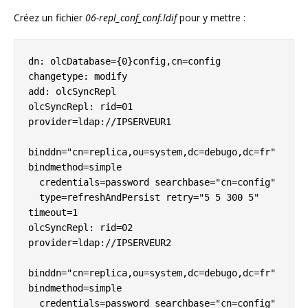
Créez un fichier
06-repl_conf_conf.ldif
pour y mettre :
dn: olcDatabase={0}config,cn=config

changetype: modify

add: olcSyncRepl

olcSyncRepl: rid=01 
provider=ldap://IPSERVEUR1

binddn="cn=replica,ou=system,dc=debugo,dc=fr" 
bindmethod=simple

  credentials=password searchbase="cn=config"

  type=refreshAndPersist retry="5 5 300 5" 
timeout=1

olcSyncRepl: rid=02 
provider=ldap://IPSERVEUR2

binddn="cn=replica,ou=system,dc=debugo,dc=fr" 
bindmethod=simple

  credentials=password searchbase="cn=config"
