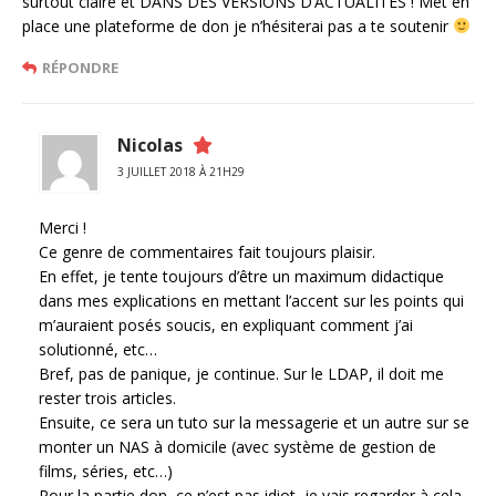
surtout claire et DANS DES VERSIONS D’ACTUALITÉS ! Met en
place une plateforme de don je n’hésiterai pas a te soutenir
RÉPONDRE
Nicolas
3 JUILLET 2018 À 21H29
Merci !
Ce genre de commentaires fait toujours plaisir.
En effet, je tente toujours d’être un maximum didactique
dans mes explications en mettant l’accent sur les points qui
m’auraient posés soucis, en expliquant comment j’ai
solutionné, etc…
Bref, pas de panique, je continue. Sur le LDAP, il doit me
rester trois articles.
Ensuite, ce sera un tuto sur la messagerie et un autre sur se
monter un NAS à domicile (avec système de gestion de
films, séries, etc…)
Pour la partie don, ce n’est pas idiot, je vais regarder à cela.