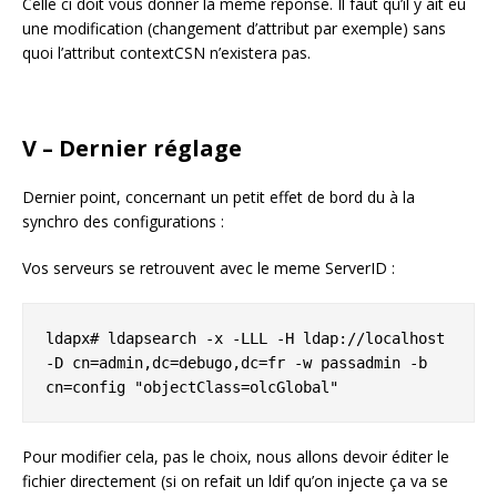
Celle ci doit vous donner la meme réponse. Il faut qu’il y ait eu
une modification (changement d’attribut par exemple) sans
quoi l’attribut contextCSN n’existera pas.
V – Dernier réglage
Dernier point, concernant un petit effet de bord du à la
synchro des configurations :
Vos serveurs se retrouvent avec le meme ServerID :
ldapx# ldapsearch -x -LLL -H ldap://localhost 
-D cn=admin,dc=debugo,dc=fr -w passadmin -b 
cn=config "objectClass=olcGlobal"
Pour modifier cela, pas le choix, nous allons devoir éditer le
fichier directement (si on refait un ldif qu’on injecte ça va se