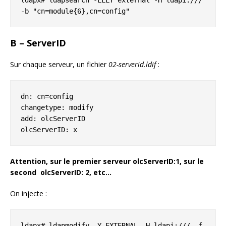
ldapx# ldapsearch -LLLY external -H ldapi:/// 
-b "cn=module{6},cn=config"
B – ServerID
Sur chaque serveur, un fichier
02-serverid.ldif
:
dn: cn=config

changetype: modify

add: olcServerID

olcServerID: x
Attention, sur le premier serveur olcServerID:1, sur le
second olcServerID: 2, etc…
On injecte :
ldapx# ldapmodify -Y EXTERNAL -H ldapi:/// -f 