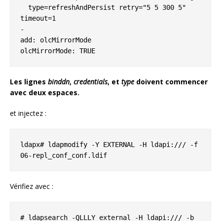
  type=refreshAndPersist retry="5 5 300 5" 
timeout=1

-

add: olcMirrorMode

olcMirrorMode: TRUE
Les lignes
binddn
,
credentials
, et
type
doivent commencer
avec deux espaces.
et injectez :
ldapx# ldapmodify -Y EXTERNAL -H ldapi:/// -f 
06-repl_conf_conf.ldif
Vérifiez avec :
# ldapsearch -QLLLY external -H ldapi:/// -b 