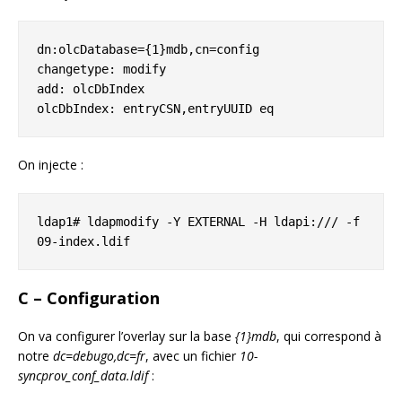
dn:olcDatabase={1}mdb,cn=config

changetype: modify

add: olcDbIndex

olcDbIndex: entryCSN,entryUUID eq
On injecte :
ldap1# ldapmodify -Y EXTERNAL -H ldapi:/// -f 
09-index.ldif
C – Configuration
On va configurer l’overlay sur la base
{1}mdb
, qui correspond à
notre
dc=debugo,dc=fr
, avec un fichier
10-
syncprov_conf_data.ldif
: