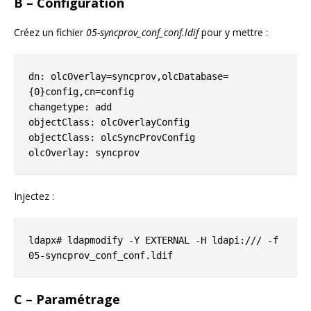
B – Configuration
Créez un fichier
05-syncprov_conf_conf.ldif
pour y mettre :
dn: olcOverlay=syncprov,olcDatabase=
{0}config,cn=config

changetype: add

objectClass: olcOverlayConfig

objectClass: olcSyncProvConfig

olcOverlay: syncprov
Injectez :
ldapx# ldapmodify -Y EXTERNAL -H ldapi:/// -f 
05-syncprov_conf_conf.ldif
C – Paramétrage