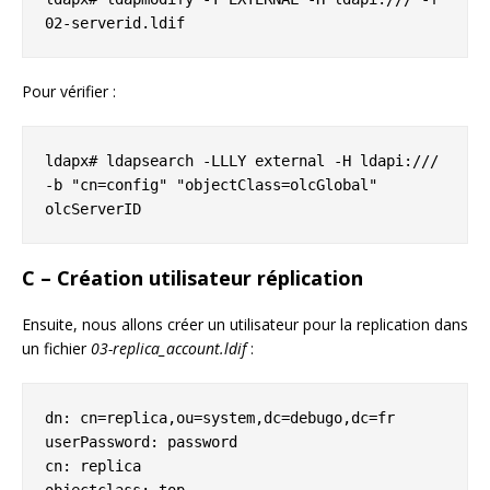
02-serverid.ldif
Pour vérifier :
ldapx# ldapsearch -LLLY external -H ldapi:/// 
-b "cn=config" "objectClass=olcGlobal" 
olcServerID
C – Création utilisateur réplication
Ensuite, nous allons créer un utilisateur pour la replication dans
un fichier
03-replica_account.ldif
:
dn: cn=replica,ou=system,dc=debugo,dc=fr

userPassword: password

cn: replica
