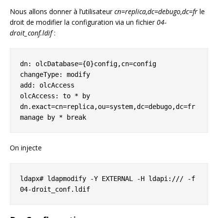
Nous allons donner à l’utilisateur
cn=replica,dc=debugo,dc=fr
le
droit de modifier la configuration via un fichier
04-
droit_conf.ldif
:
dn: olcDatabase={0}config,cn=config

changeType: modify

add: olcAccess

olcAccess: to * by 
dn.exact=cn=replica,ou=system,dc=debugo,dc=fr 
manage by * break
On injecte
ldapx# ldapmodify -Y EXTERNAL -H ldapi:/// -f 
04-droit_conf.ldif