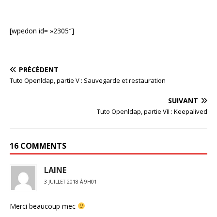
[wpedon id= »2305″]
PRÉCÉDENT
Tuto Openldap, partie V : Sauvegarde et restauration
SUIVANT
Tuto Openldap, partie VII : Keepalived
16 COMMENTS
LAINE
3 JUILLET 2018 À 9H01
Merci beaucoup mec