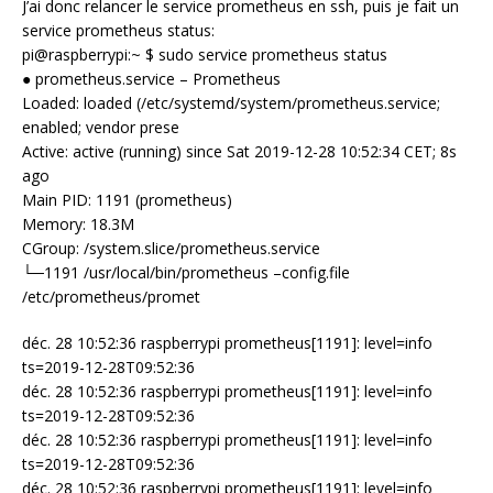
J’ai donc relancer le service prometheus en ssh, puis je fait un
service prometheus status:
pi@raspberrypi:~ $ sudo service prometheus status
● prometheus.service – Prometheus
Loaded: loaded (/etc/systemd/system/prometheus.service;
enabled; vendor prese
Active: active (running) since Sat 2019-12-28 10:52:34 CET; 8s
ago
Main PID: 1191 (prometheus)
Memory: 18.3M
CGroup: /system.slice/prometheus.service
└─1191 /usr/local/bin/prometheus –config.file
/etc/prometheus/promet
déc. 28 10:52:36 raspberrypi prometheus[1191]: level=info
ts=2019-12-28T09:52:36
déc. 28 10:52:36 raspberrypi prometheus[1191]: level=info
ts=2019-12-28T09:52:36
déc. 28 10:52:36 raspberrypi prometheus[1191]: level=info
ts=2019-12-28T09:52:36
déc. 28 10:52:36 raspberrypi prometheus[1191]: level=info